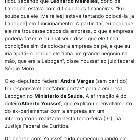
ficou sabendo que
Leonardo Meirelles
, dono da
Labogen, estava com dificuldades financeiras. "Eu
soube que ele [Meirelles] estava tentando colocá-la [a
Labogen] em funcionamento. A partir daí, eu pedi que
ele me trouxesse dados da empresa, o que a empresa
poderia fazer, e eu analisei e disse que ele tinha
condições sim de colocar a empresa de pé, e que eu
iria ajudá-lo porque ele tinha um grande negócio na
mão, que era a Labogen", disse Youssef ao juiz federal
Sérgio Moro.
O ex-deputado federal
André Vargas
(sem partido)
foi responsável por "abrir portas" para a empresa
Labogen no
Ministério da Saúde
. A afirmação é do
doleiro
Alberto Youssef
, que explicou o envolvimento
do ex-parlamentar com a empresa em um
interrogatório realizado nesta terça-feira (31), na
Justiça Federal de Curitiba.
De acordo com Youssef, tudo começou quando ele