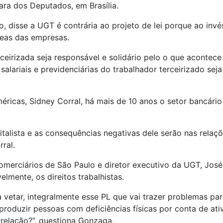
ra dos Deputados, em Brasília.
 disse a UGT é contrária ao projeto de lei porque ao invé
reas das empresas.
eirizada seja responsável e solidário pelo o que acontece
alariais e previdenciárias do trabalhador terceirizado sej
éricas, Sidney Corral, há mais de 10 anos o setor bancário
talista e as consequências negativas dele serão nas relaçõ
ral.
omerciários de São Paulo e diretor executivo da UGT, José
lmente, os direitos trabalhistas.
 vetar, integralmente esse PL que vai trazer problemas pa
 produzir pessoas com deficiências físicas por conta de a
 relação?”, questiona Gonzaga.