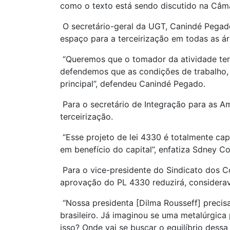
como o texto está sendo discutido na Câma
O secretário-geral da UGT, Canindé Pegado,
espaço para a terceirização em todas as á
“Queremos que o tomador da atividade terc
defendemos que as condições de trabalho, s
principal”, defendeu Canindé Pegado.
Para o secretário de Integração para as Am
terceirização.
“Esse projeto de lei 4330 é totalmente capi
em benefício do capital”, enfatiza Sdney Cor
Para o vice-presidente do Sindicato dos C
aprovação do PL 4330 reduzirá, considerave
“Nossa presidenta [Dilma Rousseff] precisa
brasileiro. Já imaginou se uma metalúrgica
isso? Onde vai se buscar o equilíbrio dessa