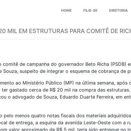
HOME
FILIE-SE
DIRETORIA
20 MIL EM ESTRUTURAS PARA COMITÊ DE RIC
lo comitê de campanha do governador Beto Richa (PSDB) e
 de Souza, suspeito de integrar o esquema de cobrança de p
imento ao Ministério Público (MP) na última semana, apó
e ter gastado cerca de R$ 20 mil na compra das estruturas
cou o advogado de Souza, Eduardo Duarte Ferreira, em entr
 pelo menos quatro notas fiscais dos materiais adquirido
ocal de entrega, a esquina da avenida Leste-Oeste com a 
om valor aproximado de R$ 5 mil, teria sido entregue no lo