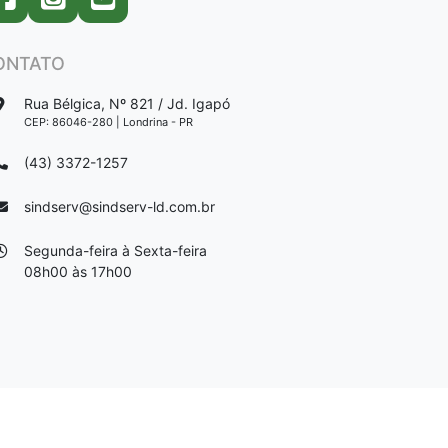
ONTATO
Rua Bélgica, Nº 821 / Jd. Igapó
CEP: 86046-280 | Londrina - PR
(43) 3372-1257
sindserv@sindserv-ld.com.br
Segunda-feira à Sexta-feira
08h00 às 17h00
DESENVOLVIDO POR:
VRMARTINS TECNOLOGIA