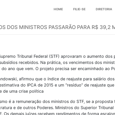
HOME
FILIE-SE
DIRETORIA
OS DOS MINISTROS PASSARÃO PARA R$ 39,2 M
 Supremo Tribunal Federal (STF) aprovaram o aumento dos 
subsídios recebidos. Na prática, os vencimentos dos minist
r do ano que vem. O projeto precisa ser encaminhado ao 
ndowski, afirmou que o índice de reajuste para salário do
estimativa do IPCA de 2015 e um “resíduo” de reajuste que 
e de uma crise política
lismo é a remuneração dos ministros do STF, se a proposta
ratura e de outros Poderes. Ministros do Superior Tribunal
. Os demais juízes recebem rendimentos de forma escalona