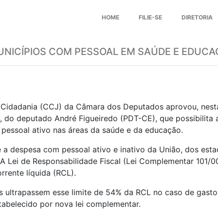
HOME
FILIE-SE
DIRETORIA
UNICÍPIOS COM PESSOAL EM SAÚDE E EDUC
 Cidadania (CCJ) da Câmara dos Deputados aprovou, nesta 
, do deputado André Figueiredo (PDT-CE), que possibilita 
m pessoal ativo nas áreas da saúde e da educação.
e a despesa com pessoal ativo e inativo da União, dos est
. A
Lei de Responsabilidade Fiscal
(Lei Complementar 101/00)
rente líquida (
RCL
).
 ultrapassem esse limite de 54% da RCL no caso de gasto
abelecido por nova lei complementar.