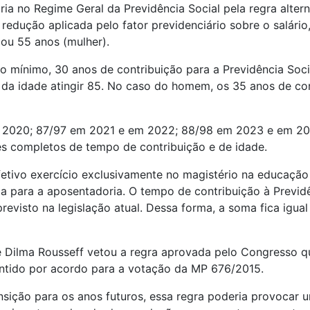
ria no Regime Geral da Previdência Social pela regra alte
redução aplicada pelo fator previdenciário sobre o salário
ou 55 anos (mulher).
no mínimo, 30 anos de contribuição para a Previdência Soci
e da idade atingir 85. No caso do homem, os 35 anos de co
em 2020; 87/97 em 2021 e em 2022; 88/98 em 2023 e em 2
 completos de tempo de contribuição e de idade.
ivo exercício exclusivamente no magistério na educação i
da para a aposentadoria. O tempo de contribuição à Previd
visto na legislação atual. Dessa forma, a soma fica igual 
e Dilma Rousseff vetou a regra aprovada pelo Congresso 
antido por acordo para a votação da MP 676/2015.
ição para os anos futuros, essa regra poderia provocar 