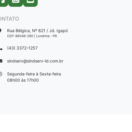
ONTATO
Rua Bélgica, Nº 821 / Jd. Igapó
CEP: 86046-280 | Londrina - PR
(43) 3372-1257
sindserv@sindserv-ld.com.br
Segunda-feira à Sexta-feira
08h00 às 17h00
DESENVOLVIDO POR:
VRMARTINS TECNOLOGIA