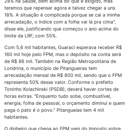
28% na Saúde, bem acima do que é exigido, mas
teremos que repensar agora e talvez chegar a uns
18%. A situação é complicada porque se cai a minha
arrecadação, o índice com a folha vai lá pra cima",
disse ele, justificando que começou o ano acima do
limite da LRF, com 55%.
Com 5,6 mil habitantes, Guaraci esperava receber R$
160 mil hoje pelo FPM, mas o depósito na conta será
de R$ 86 mil. Também na Região Metropolitana de
Londrina, o município de Pitangueiras tem
arrecadação mensal de R$ 800 mil, sendo que o FPM
representa 50% desse valor. Conforme o prefeito
Toninho Kolachinski (PSDB), deverá haver cortes de
horas extras. "Enquanto tudo sobe, combustível,
energia, folha de pessoal, o orçamento diminui e quem
paga o pato é o povo." Pitangueias tem 4 mil
habitantes.
O dinheiro que chega ao FPM vem do Imposto sobre