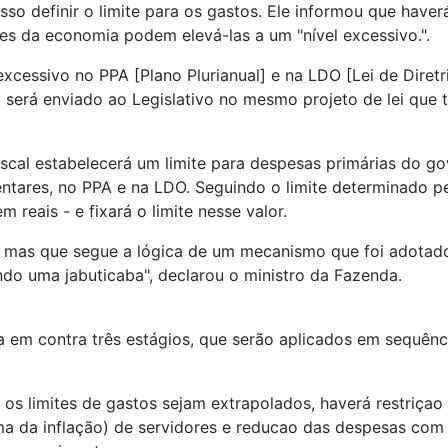
o definir o limite para os gastos. Ele informou que haver
es da economia podem elevá-las a um "nível excessivo.".
xcessivo no PPA [Plano Plurianual] e na LDO [Lei de Diret
a será enviado ao Legislativo no mesmo projeto de lei que
fiscal estabelecerá um limite para despesas primárias do 
mentares, no PPA e na LDO. Seguindo o limite determinado p
reais - e fixará o limite nesse valor.
, mas que segue a lógica de um mecanismo que foi adotado
do uma jabuticaba", declarou o ministro da Fazenda.
em contra três estágios, que serão aplicados em sequência
e os limites de gastos sejam extrapolados, haverá restriça
acima da inflação) de servidores e reducao das despesas c