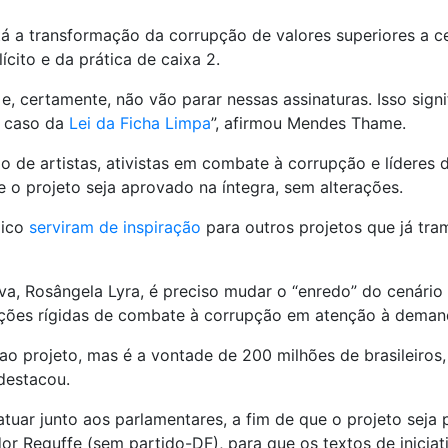
 está a transformação da corrupção de valores superiores a
ícito e da prática de caixa 2.
, certamente, não vão parar nessas assinaturas. Isso sign
o caso da
Lei da Ficha Limpa
”, afirmou Mendes Thame.
o de artistas, ativistas em combate à corrupção e líderes
e o projeto seja aprovado na íntegra, sem alterações.
lico
serviram de inspiração
para outros projetos que já tra
va, Rosângela Lyra, é preciso mudar o “enredo” do cenário 
slações rígidas de combate à corrupção em atenção à deman
 ao projeto, mas é a vontade de 200 milhões de brasileiro
destacou.
atuar junto aos parlamentares, a fim de que o projeto seja
or Reguffe (sem partido-DF), para que os textos de iniciat