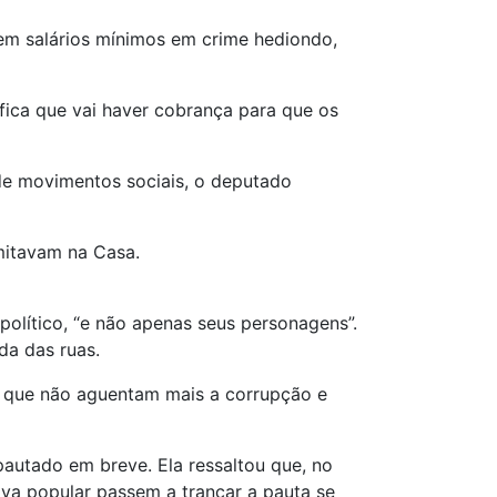
 cem salários mínimos em
crime hediondo
,
ifica que vai haver cobrança para que os
 de movimentos sociais, o deputado
mitavam na Casa.
político, “e não apenas seus personagens”.
da das ruas.
s, que não aguentam mais a corrupção e
 pautado em breve. Ela ressaltou que, no
iva popular passem a trancar a pauta se