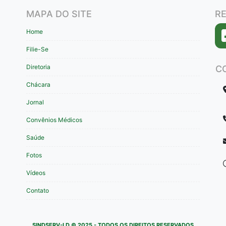
MAPA DO SITE
RE
Home
Filie-Se
Diretoria
C
Chácara
Jornal
Convênios Médicos
Saúde
Fotos
Vídeos
Contato
SINDSERV-LD © 2025 - TODOS OS DIREITOS RESERVADOS