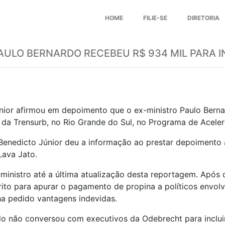
HOME
FILIE-SE
DIRETORIA
PAULO BERNARDO RECEBEU R$ 934 MIL PARA I
ior afirmou em depoimento que o ex-ministro Paulo Berna
a 1 da Trensurb, no Rio Grande do Sul, no Programa de Acel
Benedicto Júnior deu a informação ao prestar depoimento 
ava Jato.
inistro até a última atualização desta reportagem. Após o
érito para apurar o pagamento de propina a políticos envo
ha pedido vantagens indevidas.
 não conversou com executivos da Odebrecht para incluir 