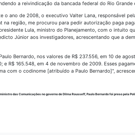
endendo a reivindicação da bancada federal do Rio Grande 
nte o ano de 2008, o executivo Valter Lana, responsável pe
t na região, me procurou para pedir autorização paga paga
residente Lula, ministro do Planejamento, com o intuito q
enedicto Júnior aos investigadores, acrescentando que a de
aulo Bernardo, nos valores de R$ 237.556, em 10 de agos
010; e R$ 165.548, em 4 de novembro de 2009. Esses paga
ema com o codinome [atribuído a Paulo Bernardo]", acrescen
e ministro das Comunicações no governo de Dilma Rousseff, Paulo Bernardo foi preso pela Pol