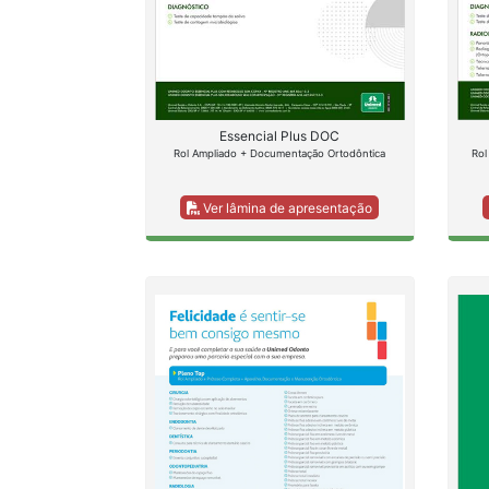
Essencial Plus DOC
Rol Ampliado + Documentação Ortodôntica
Rol
Ver lâmina de apresentação